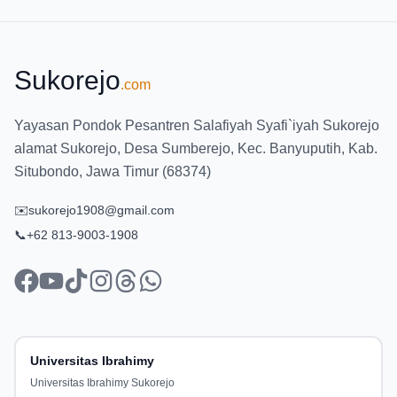
Sukorejo
.com
Yayasan Pondok Pesantren Salafiyah Syafi`iyah Sukorejo
alamat Sukorejo, Desa Sumberejo, Kec. Banyuputih, Kab.
Situbondo, Jawa Timur (68374)
✉️
sukorejo1908@gmail.com
📞
+62 813-9003-1908
facebook
youtube
tiktok
instagram
threads
whatsapp
Universitas Ibrahimy
Universitas Ibrahimy Sukorejo