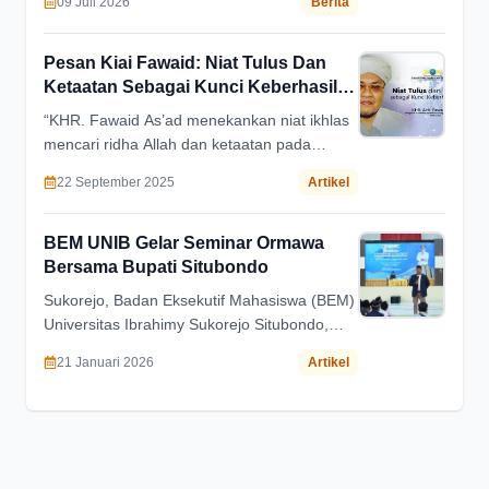
09 Juli 2026
Berita
mengaji"
Pesan Kiai Fawaid: Niat Tulus Dan
Ketaatan Sebagai Kunci Keberhasilan
Santri
“KHR. Fawaid As’ad menekankan niat ikhlas
mencari ridha Allah dan ketaatan pada
aturan pesantren sebagai kunci sukses
22 September 2025
Artikel
santri.”
BEM UNIB Gelar Seminar Ormawa
Bersama Bupati Situbondo
Sukorejo, Badan Eksekutif Mahasiswa (BEM)
Universitas Ibrahimy Sukorejo Situbondo,
menggelar seminar kepemimpinan dengan
21 Januari 2026
Artikel
menghadirkan