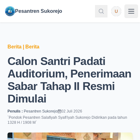
User
Pesantren Sukorejo
U
Pesantren Sukorejo
Pes
Berita
|
Berita
Calon Santri Padati
Auditorium, Penerimaan
Sabar Tahap II Resmi
Dimulai
Penulis :
Pesantren Sukorejo
02 Juli 2026
`
Pondok Pesantren Salafiyah Syafi'iyah Sukorejo Didirikan pada tahun
1328 H / 1908 M
`