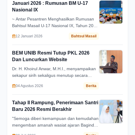
Januari 2026 : Rumusan BM U-17
Nasional IX
~ Antar Pesantren Menghasilkan Rumusan
Bahtsul Masail U-17 Nasional IX, Tahun 2026
Di Pondok Pesantren Salafiyah Syafi'iyah
12 Januari 2026
Bahtsul Masail
Sukorejo ~
BEM UNIB Resmi Tutup PKL 2026
Dan Luncurkan Website
Dr. H. Khoirul Anwar, M.H.I., menyampaikan
sekapur sirih sekaligus menutup secara
resmi PKL 2026 serta meluncurkan Website
04 Agustus 2026
Berita
BEM UNIB. "Dengan membaca
Bismillahirrahmanirrahim, Website BEM UNIB
dengan tautan bem.ibrahimy.ac.id resmi saya
Tahap II Rampung, Penerimaan Santri
nyatakan digunakan. Selanjutnya, dengan
Baru 2026 Resmi Berakhir
mengucapkan Alhamdulillah, PKL 2026
"Semoga diberi kemampuan dan kemudahan
secara resmi saya nyatakan ditutup,"
mengemban amanah wasiat ajaran Baginda
tuturnya.
Rasulullah ﷺ mondok untuk mengabdi dan