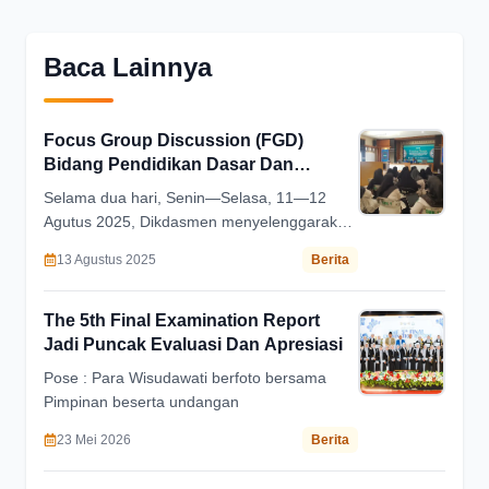
Baca Lainnya
Focus Group Discussion (FGD)
Bidang Pendidikan Dasar Dan
Menengah (DIKDASMEN)
Selama dua hari, Senin—Selasa, 11—12
Agutus 2025, Dikdasmen menyelenggarakan
FGD yang diikuti seluruh Kepala Madrasah,
13 Agustus 2025
Berita
Sekolah, Tata Usaha, Kepala Urusan
Kurikulum dan Kesiswaan, serta umana'
Dikdasmen.
The 5th Final Examination Report
Jadi Puncak Evaluasi Dan Apresiasi
Pose : Para Wisudawati berfoto bersama
Pimpinan beserta undangan
23 Mei 2026
Berita