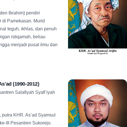
den Ibrahim) pendiri
ir di Pamekasan. Murid
enal teguh, ikhlas, dan penuh
gan istiqamah, beliau
gga menjadi pusat ilmu dan
s'ad (1990-2012)
antren Salafiyah Syafi’iyah
, putra KHR. As’ad Syamsul
ke-III Pesantren Sukorejo.