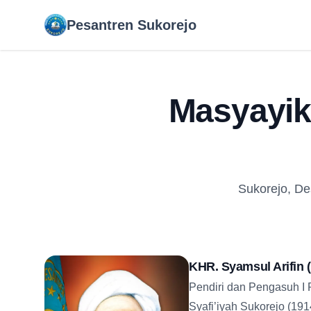
Pesantren Sukorejo
Pesantren Sukorejo
Masyayik
Sukorejo, De
KHR. Syamsul Arifin 
Pendiri dan Pengasuh I 
Syafi’iyah Sukorejo (19