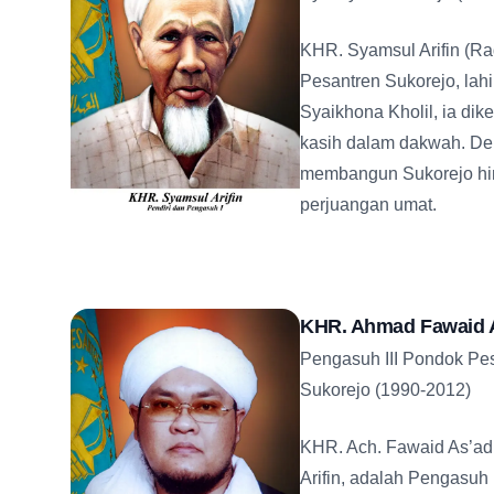
KHR. Syamsul Arifin (Ra
Pesantren Sukorejo, lah
Syaikhona Kholil, ia dik
kasih dalam dakwah. Den
membangun Sukorejo hin
perjuangan umat.
KHR. Ahmad Fawaid A
Pengasuh III Pondok Pes
Sukorejo (1990-2012)
KHR. Ach. Fawaid As’ad
Arifin, adalah Pengasuh 