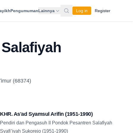
ayikh
Pengumuman
Lainnya
Log in
Register
Salafiyah
Timur (68374)
KHR. As'ad Syamsul Arifin (1951-1990)
Pendiri dan Pengasuh II Pondok Pesantren Salafiyah
Syafi’iyah Sukorejo (1951-1990)