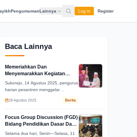
ayikh
Pengumuman
Lainnya
Log in
Register
Baca Lainnya
Memeriahkan Dan
Menyemarakkan Kegiatan
Lomba Hut NKRI Yang Ke-80 Di
Sukorejo, 14 Agustus 2025, pengurus
Ponpes Salafiyah Syafi’iyah
harian pesantren menggelar
Sukorejo
rangkaian kegiatan lomba dalam
28 Agustus 2025
Berita
rangka memperingati Hari Ulang
Tahun ke-80 Kemerdekaan Republik
Indonesia. Kegiatan yang
Focus Group Discussion (FGD)
berlangsung selama tiga hari ini
Bidang Pendidikan Dasar Dan
diikuti oleh lembaga pendidikan mulai
Menengah (DIKDASMEN)
Selama dua hari, Senin—Selasa, 11
dari tingkat dasar hingga perguruan