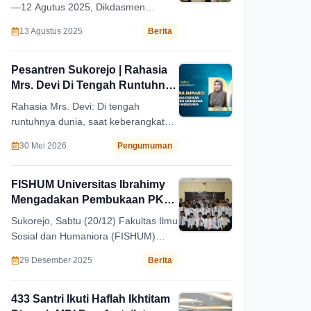
—12 Agutus 2025, Dikdasmen
tinggi, antara lain lomba tata hias
menyelenggarakan FGD yang diikuti
perkantoran, orasi biografi pahlawan
13 Agustus 2025
Berita
seluruh Kepala Madrasah, Sekolah,
nasional K.H.R. As’ad Syamsul Arifin,
Tata Usaha, Kepala Urusan
dan gerak jalan kemerdekaan.
Kurikulum dan Kesiswaan, serta
Pesantren Sukorejo | Rahasia
umana' Dikdasmen.
Mrs. Devi Di Tengah Runtuhnya
Dunia
Rahasia Mrs. Devi: Di tengah
runtuhnya dunia, saat keberangkatan
kuliah ke Australia, ayahnya wafat,
30 Mei 2026
Pengumuman
ibu dan neneknya menjadi
tanggungjawabnya.
FISHUM Universitas Ibrahimy
Mengadakan Pembukaan PKD
Dan PKM
Sukorejo, Sabtu (20/12) Fakultas Ilmu
Sosial dan Humaniora (FISHUM)
Universitas Ibrahimy Sukorejo
29 Desember 2025
Berita
menggelar pembukaan Pelatihan
Kader Dasar dan Pelatihan Kader
Menengah.
433 Santri Ikuti Haflah Ikhtitam