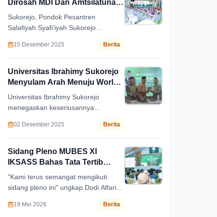
Dirosah MDI Dan Amtsilatuna
Di Pesantren Sukorejo
Sukorejo, Pondok Pesantren
Salafiyah Syafi’iyah Sukorejo
Situbondo melalui Madrasah
15 Desember 2025
Berita
I’dadiyah Salafiyah Syafi’iyah (MDI)
dan Amtsilatuna.
Universitas Ibrahimy Sukorejo
Menyulam Arah Menuju World
Class University
Universitas Ibrahimy Sukorejo
menegaskan keseriusannya
menapaki jalur perubahan dengan
02 Desember 2025
Berita
menggelar workshop bertajuk
“Strategi Pengembangan Perguruan
Tinggi Pesantren Menuju Universitas
Sidang Pleno MUBES XI
dan World Class University” di kantor
IKSASS Bahas Tata Tertib
pusat Pondok Pesantren Salafiyah
Hingga Pembentukan Komisi
"Kami terus semangat mengikuti
Syafi’iyah Sukorejo, Situbondo,
sidang pleno ini" ungkap Dodi Alfarizi
Selasa (22/11).
saat diwawancarai. (zf/ayas).
19 Mei 2026
Berita