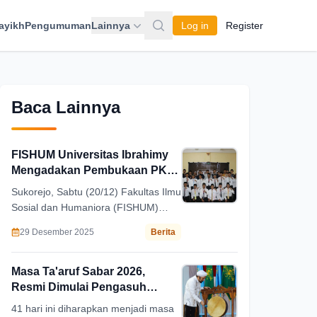
ayikh
Pengumuman
Lainnya
Log in
Register
Baca Lainnya
FISHUM Universitas Ibrahimy
Mengadakan Pembukaan PKD
Dan PKM
Sukorejo, Sabtu (20/12) Fakultas Ilmu
Sosial dan Humaniora (FISHUM)
Universitas Ibrahimy Sukorejo
29 Desember 2025
Berita
menggelar pembukaan Pelatihan
Kader Dasar dan Pelatihan Kader
Menengah.
Masa Ta'aruf Sabar 2026,
Resmi Dimulai Pengasuh
Tekankan Kemandirian Santri
41 hari ini diharapkan menjadi masa