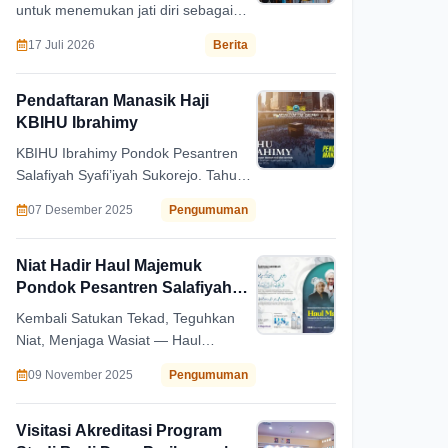
untuk menemukan jati diri sebagai
seorang manusia, sebagai hamba
17 Juli 2026
Berita
Allâh subhânahu wa ta’âlâ, dan
sebagai seorang murid atau santri
Pondok Pesantren Salafiyah
Pendaftaran Manasik Haji
Syafi'iyah Sukorejo
KBIHU Ibrahimy
KBIHU Ibrahimy Pondok Pesantren
Salafiyah Syafi’iyah Sukorejo. Tahun
Keberangkatan 2026
07 Desember 2025
Pengumuman
Niat Hadir Haul Majemuk
Pondok Pesantren Salafiyah
Syafi'iyah Sukorejo
Kembali Satukan Tekad, Teguhkan
Niat, Menjaga Wasiat — Haul
Majemuk Masyayikh dan Keluarga
09 November 2025
Pengumuman
Besar Pondok Pesantren Salafiyah
Syafi'iyah Sukorejo
Visitasi Akreditasi Program