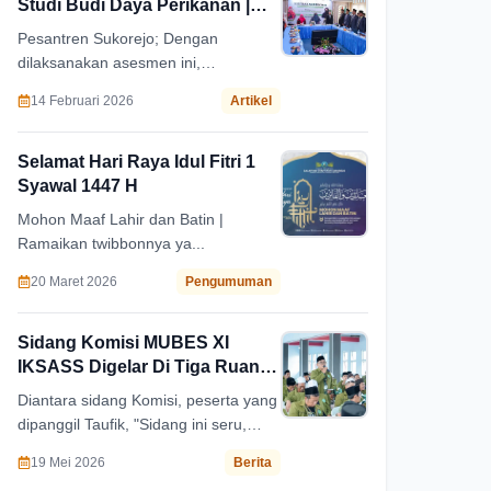
Studi Budi Daya Perikanan |
Universitas Ibrahimy
Pesantren Sukorejo; Dengan
dilaksanakan asesmen ini,
diharapkan Program Studi D3 BDP
14 Februari 2026
Artikel
UNIB Sukorejo mampu terus
meningkatkan kualitas akademik, tata
kelola, serta daya saing institusi
Selamat Hari Raya Idul Fitri 1
secara berkelanjutan.
Syawal 1447 H
Mohon Maaf Lahir dan Batin |
Ramaikan twibbonnya ya...
20 Maret 2026
Pengumuman
Sidang Komisi MUBES XI
IKSASS Digelar Di Tiga Ruang
Berbeda
Diantara sidang Komisi, peserta yang
dipanggil Taufik, "Sidang ini seru,
peserta dan pimpinan sidang benar-
19 Mei 2026
Berita
benar bersidang", ungkapnya