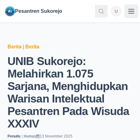
User
Pesantren Sukorejo
U
Pesantren Sukorejo
Pes
Berita
|
Berita
UNIB Sukorejo:
Melahirkan 1.075
Sarjana, Menghidupkan
Warisan Intelektual
Pesantren Pada Wisuda
XXXIV
Penulis :
Humas
13 November 2025