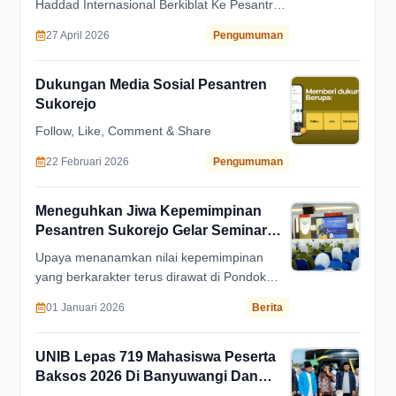
Haddad Internasional Berkiblat Ke Pesantren
Sukorejo
27 April 2026
Pengumuman
Dukungan Media Sosial Pesantren
Sukorejo
Follow, Like, Comment & Share
22 Februari 2026
Pengumuman
Meneguhkan Jiwa Kepemimpinan
Pesantren Sukorejo Gelar Seminar
Kepemimpinan Dan Motivasi
Upaya menanamkan nilai kepemimpinan
yang berkarakter terus dirawat di Pondok
Pesantren Salafiyah Syafi’iyah Sukorejo
01 Januari 2026
Berita
Situbondo. Pada Selasa (16/12).
UNIB Lepas 719 Mahasiswa Peserta
Baksos 2026 Di Banyuwangi Dan
Bondowoso