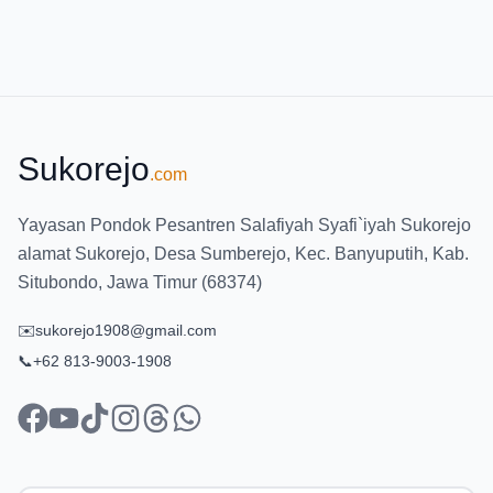
Sukorejo
.com
Yayasan Pondok Pesantren Salafiyah Syafi`iyah Sukorejo
alamat Sukorejo, Desa Sumberejo, Kec. Banyuputih, Kab.
Situbondo, Jawa Timur (68374)
✉️
sukorejo1908@gmail.com
📞
+62 813-9003-1908
facebook
youtube
tiktok
instagram
threads
whatsapp