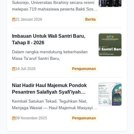
Sukorejo, Universitas Ibrahiny secara resmi
melepas 719 mahasiswa peserta Bakti Sosial
(Baksos) Tahun 2026, terdiri dari139
21 Januari 2026
Berita
mahasiswa putra dan 580 mahasiswi, pada
Rabu, 07 Januari 2026.
Imbauan Untuk Wali Santri Baru,
Tahap II - 2026
Dalam rangka mendukung keberhasilan
Masa Ta'aruf Santri Baru,
16 Juli 2026
Pengumuman
Niat Hadir Haul Majemuk Pondok
Pesantren Salafiyah Syafi'iyah
Sukorejo
Kembali Satukan Tekad, Teguhkan Niat,
Menjaga Wasiat — Haul Majemuk Masyayikh
dan Keluarga Besar Pondok Pesantren
09 November 2025
Pengumuman
Salafiyah Syafi'iyah Sukorejo