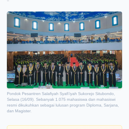
`
`
Pondok Pesantren Salafiyah Syafi’iyah Sukorejo Situbondo,
Selasa (16/09). Sebanyak 1.075 mahasiswa dan mahasiswi
resmi dikukuhkan sebagai lulusan program Diploma, Sarjana,
dan Magister.