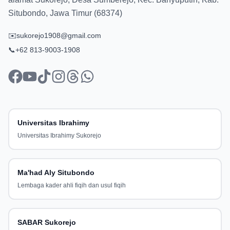
Situbondo, Jawa Timur (68374)
✉️
sukorejo1908@gmail.com
📞
+62 813-9003-1908
facebook
youtube
tiktok
instagram
threads
whatsapp
Universitas Ibrahimy
Universitas Ibrahimy Sukorejo
Ma'had Aly Situbondo
Lembaga kader ahli fiqih dan usul fiqih
SABAR Sukorejo