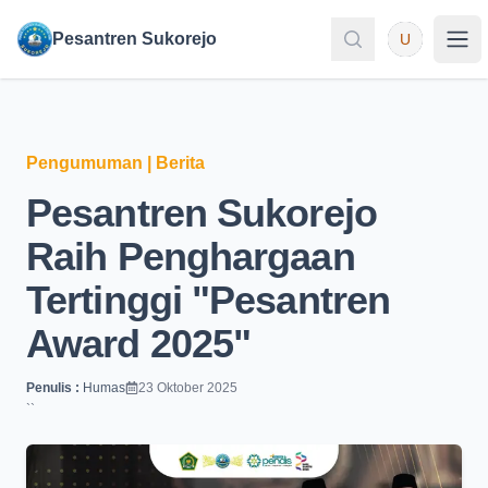
User
Pesantren Sukorejo
U
Pesantren Sukorejo
Pes
Pengumuman
|
Berita
Pesantren Sukorejo
Raih Penghargaan
Tertinggi "Pesantren
Award 2025"
Penulis :
Humas
23 Oktober 2025
`
`