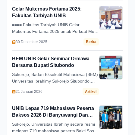
Auditorium Raden As’ad, pada Sabtu (21/01)
Gelar Mukernas Fortama 2025:
Fakultas Tarbiyah UNIB
==== Fakultas Tarbiyah UNIB Gelar
Mukernas Fortama 2025 untuk Perkuat Mutu
Pembelajaran Tadris Matematika ====
30 Desember 2025
Berita
BEM UNIB Gelar Seminar Ormawa
Bersama Bupati Situbondo
Sukorejo, Badan Eksekutif Mahasiswa (BEM)
Universitas Ibrahimy Sukorejo Situbondo,
menggelar seminar kepemimpinan dengan
21 Januari 2026
Artikel
menghadirkan
UNIB Lepas 719 Mahasiswa Peserta
Baksos 2026 Di Banyuwangi Dan
Bondowoso
Sukorejo, Universitas Ibrahiny secara resmi
melepas 719 mahasiswa peserta Bakti Sosial