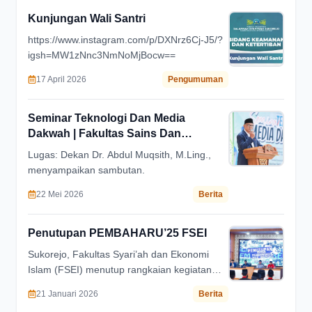
Kunjungan Wali Santri
https://www.instagram.com/p/DXNrz6Cj-J5/?
igsh=MW1zNnc3NmNoMjBocw==
17 April 2026
Pengumuman
Seminar Teknologi Dan Media
Dakwah | Fakultas Sains Dan
Teknologi Universitas Ibrahimy
Lugas: Dekan Dr. Abdul Muqsith, M.Ling.,
menyampaikan sambutan.
22 Mei 2026
Berita
Penutupan PEMBAHARU’25 FSEI
Sukorejo, Fakultas Syari’ah dan Ekonomi
Islam (FSEI) menutup rangkaian kegiatan
Pembaharu’25 melalui rangkaian acara
21 Januari 2026
Berita
“Ngaji Organisasi” yang diselenggarakan di